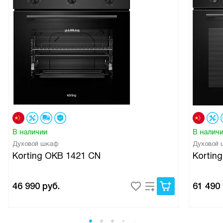
В наличии
В налич
Духовой шкаф
Духовой
Korting OKB 1421 CN
Kortin
46 990
руб.
61 490