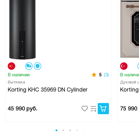
В наличии
5
(3)
В налич
Вытяжка
Духовой
Korting KHC 35969 DN Cylinder
Kortin
45 990
руб.
75 990