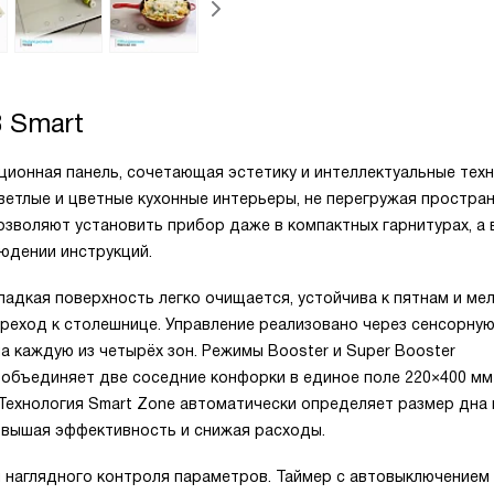
B Smart
ионная панель, сочетающая эстетику и интеллектуальные техн
ветлые и цветные кухонные интерьеры, не перегружая простран
озволяют установить прибор даже в компактных гарнитурах, а в
юдении инструкций.
ладкая поверхность легко очищается, устойчива к пятнам и ме
ереход к столешнице. Управление реализовано через сенсорную
а каждую из четырёх зон. Режимы Booster и Super Booster
e объединяет две соседние конфорки в единое поле 220×400 м
Технология Smart Zone автоматически определяет размер дна 
повышая эффективность и снижая расходы.
наглядного контроля параметров. Таймер с автовыключением