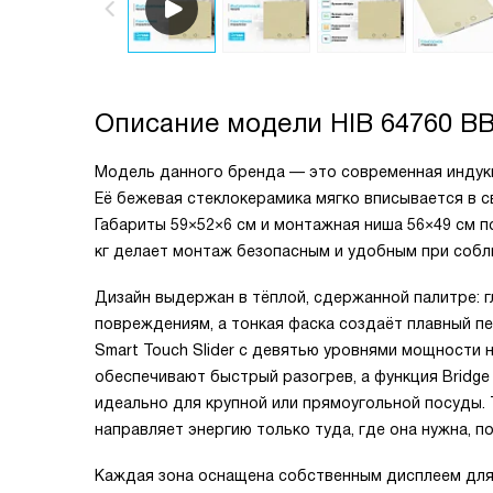
Описание модели
HIB 64760 B
Модель данного бренда — это современная индукц
Её бежевая стеклокерамика мягко вписывается в с
Габариты 59×52×6 см и монтажная ниша 56×49 см п
кг делает монтаж безопасным и удобным при собл
Дизайн выдержан в тёплой, сдержанной палитре: г
повреждениям, а тонкая фаска создаёт плавный п
Smart Touch Slider с девятью уровнями мощности н
обеспечивают быстрый разогрев, а функция Bridg
идеально для крупной или прямоугольной посуды. 
направляет энергию только туда, где она нужна, 
Каждая зона оснащена собственным дисплеем для 