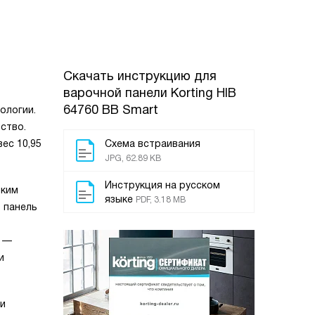
Скачать инструкцию для
варочной панели
Korting HIB
64760 BB Smart
ологии.
ство.
ес 10,95
Схема встраивания
JPG, 62.89 KB
Инструкция на русском
лким
языке
PDF, 3.18 MB
 панель
м —
и
 и