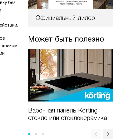
вку без
а
Официальный дилер
ействии.
Может быть полезно
ное
мощником
ии
Варочная панель Korting
Варочны
стекло или стеклокерамика
стекле:
преиму