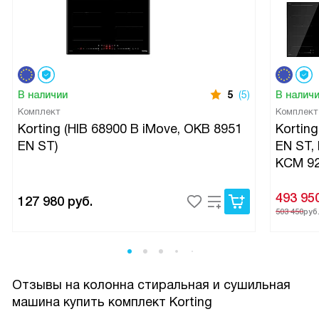
В наличии
5
(5)
В налич
Комплект
Комплект
Korting (HIB 68900 B iMove, OKB 8951
Korting
EN ST)
EN ST,
KCM 92
493 95
127 980
руб.
503 450
руб
Отзывы на колонна стиральная и сушильная
машина купить комплект Korting