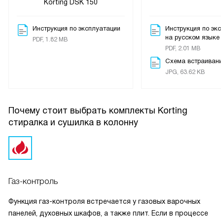
Korting DSK 150
программу стирки.
Инструкция по эксплуатации
Инструкция по эк
И вот еще одна история: однажды, когда я собирался на
на русском языке
PDF, 1.82 MB
важное деловое собрание, я обнаружил, что моя любимая
PDF, 2.01 MB
рубашка не выстирана. Но благодаря быстрой программе,
Схема встраиван
я смог быстро ее постирать и высушить. И я пришел на
JPG, 63.62 KB
собрание в идеально чистой и гладкой рубашке.
Внутренняя подсветка в сушильной машине - это
Почему стоит выбрать комплекты Korting
маленькая, но приятная деталь. Больше нет проблем с
стиралка и сушилка в колонну
тем, чтобы найти последний носок в темной барабане.
Я доволен покупкой. Этот комплект действительно
облегчает мою жизнь и делает процесс стирки более
комфортным и удобным.
Газ-контроль
Функция газ-контроля встречается у газовых варочных
панелей, духовных шкафов, а также плит. Если в процессе