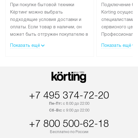
При покупке бытовой техники
Подключение бы
Кёртинг можно выбрать
Körting осущест
подходящие условия доставки и
специалистами 
оплаты. Если товар в наличии, он
сервисного цент
может быть отгружен покупателю в
Профессиональн
течение трех дней.
гарантия долгой
Показать ещё
Показать ещё
эксплуатации тех
Техника со специальным лейблом
доставляется бесплатно по
В Москве техник
Москве. Выезд за МКАД
лейблом подклю
оплачивается дополнительно.
Выезд мастера 
Возможна доставка товаров по
за дополнительн
России.
+7 495 374-72-20
Пн-Пт:
с 8:00 до 22:00
Сб-Вс:
с 9:00 до 22:00
+7 800 500-62-18
Бесплатно по России