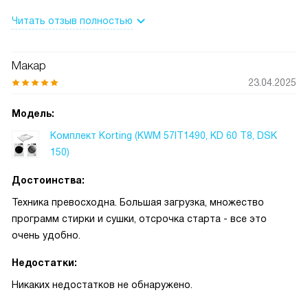
происходит быстро и без лишних хлопот. Особенно
Читать отзыв полностью
радует наличие отложенного старта, что позволяет
забыть о необходимости быть рядом с машиной в момент
старта стирки или сушки.
Макар
23.04.2025
Мне очень нравится, что в комплекте 15 программ стирки.
Это дает возможность выбрать наиболее подходящую
Модель:
для любого типа белья. Быстрая программа стала
Комплект Korting (KWM 57IT1490, KD 60 T8, DSK
настоящим спасением, когда нужно быстро подготовить
150)
одежду к важной встрече или мероприятию.
Достоинства:
Защита от детей - еще один плюс, который не могу не
Техника превосходна. Большая загрузка, множество
отметить. У меня маленький ребенок, и эта функция
программ стирки и сушки, отсрочка старта - все это
помогает избежать непредвиденных ситуаций.
очень удобно.
Внутренняя подсветка - это очень удобно, особенно
Недостатки:
когда нужно загрузить или выгрузить белье в темное
Никаких недостатков не обнаружено.
время суток.