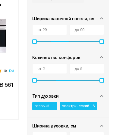
Ширина варочной панели, см
Количество конфорок
5
(3)
KB 561
Тип духовки
газовый
1
электрический
6
Ширина духовки, см