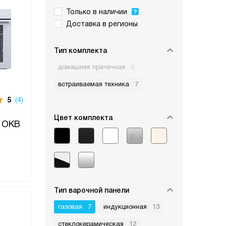
Только в наличии
Доставка в регионы
Тип комплекта
домашняя прачечная
0
встраиваемая техника
7
5
(4)
Цвет комплекта
, OKB
Тип варочной панели
газовая
7
индукционная
13
стеклокерамическая
12