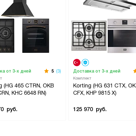
ка от 3-х дней
5
(3)
Доставка от 3-х дней
т
Комплект
ng (HG 465 CTRN, OKB
Korting (HG 631 CTX, O
CRN, KHC 6648 RN)
CFX, KHP 9815 X)
70
руб.
125 970
руб.