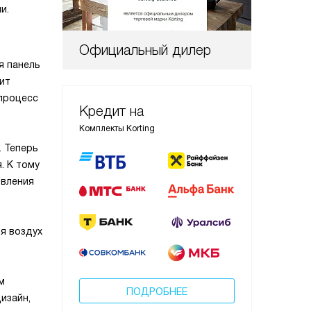
и.
Официальный дилер
я панель
ит
 процесс
Кредит на
Комплекты Korting
 Теперь
. К тому
овления
я воздух
м
ПОДРОБНЕЕ
изайн,