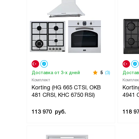
Доставка от 3-х дней
5
(3)
Достав
Комплект
Комплек
Korting (HG 665 CTSI, OKB
Korti
481 CRSI, KHC 6750 RSI)
4941 
113 970
руб.
118 9