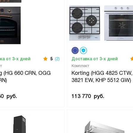
ка от 3-х дней
5
(2)
Доставка от 3-х дней
т
Комплект
ng (HG 660 CRN, OGG
Korting (HGG 4825 CTW
RN)
3821 EW, KHP 5512 GW)
80
руб.
113 770
руб.