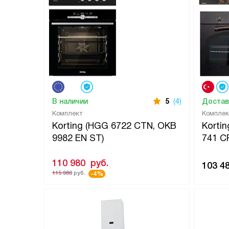
В наличии
5
(4)
Достав
Комплект
Комплек
Korting (HGG 6722 CTN, OKB
Korti
9982 EN ST)
741 C
110 980
руб.
103 4
115 980
руб.
-4%