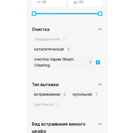
Очистка
традиционная
0
каталитическая
4
очистка паром Steam
3
Cleaning
Тип вытяжки
встраиваемая
2
купольная
1
наклонная
0
Вид встраивания винного
шкафа