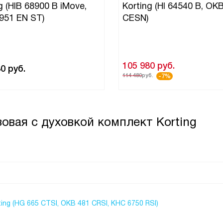
g (HIB 68900 B iMove,
Korting (HI 64540 B, OK
951 EN ST)
CESN)
105 980
руб.
80
руб.
114 480
руб.
-7%
овая с духовкой комплект Korting
ing (HG 665 CTSI, OKB 481 CRSI, KHC 6750 RSI)