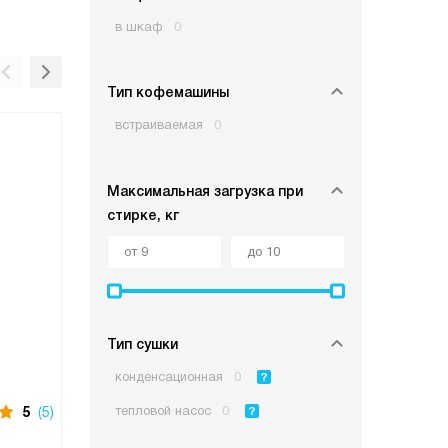
в шкаф
0
Тип кофемашины
встраиваемая
0
Максимальная загрузка при
стирке, кг
Тип сушки
конденсационная
0
тепловой насос
0
5
(5)
В наличии
5
(6)
В нали
Комплект
Компле