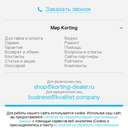
Москва. Пожалуйста, уточняйте
техники, предо
Заказать звонок
условия доставки у менеджера при
возможные ошибк
оформлении заказа.
Готовые коммун
В оговоренный день служба
предполагают н
Мир Korting
доставки привозит упакованный
установленной р
Доставка и оплата
Видео
прибор до подъезда. Если
к водопроводу, 
Сервис
Ремонт
Гарантия
Помощь
требуется переместить технику
точке слива, в з
Возврат и обмен
Вопросы и ответы
до двери квартиры или до места
от категории те
Контакты
Сайты-партнеры
Статьи и акции
Рейтинги
установки, пожалуйста,
подключение пр
Глоссарий
Комплекты
предварительно обговорите это
упаковки и тран
с менеджером. За данную услугу
креплений, при 
Для физических лиц
взимается дополнительная плата.
и соединение от
shop@korting-dealer.ru
Важно учесть, что если габариты
Техника монтиру
Для юридических лиц
прибора не позволяют пронести
нишу или на зар
business@kvalitet.company
чего через дверной проем,
предусмотренно
то сотрудники транспортной
с проверкой по 
НАПИСАТЬ РУКОВОДСТВУ
Для работы нашего сайта используются cookie. Используя наш сайт,
службы не могут демонтировать
подключается к
вы предоставляете
согласие на обработку ваших персональных
данных
с помощью сервисов веб-аналитики (Cookie) и
дверцы, ручки или другие
коммуникациям.
Политика конфиденциальности
присоединяетесь к тексту «
Согласия на обработку персональных