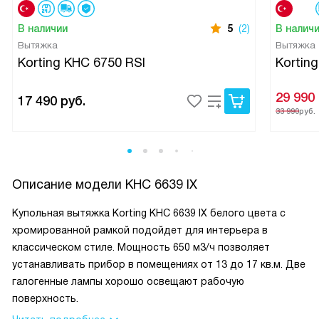
В наличии
5
(2)
В налич
Вытяжка
Вытяжка
Korting KHC 6750 RSI
Kortin
29 990
17 490
руб.
33 990
руб.
Описание модели
KHC 6639 IX
Купольная вытяжка Korting KHC 6639 IX белого цвета с
хромированной рамкой подойдет для интерьера в
классическом стиле. Мощность 650 м3/ч позволяет
устанавливать прибор в помещениях от 13 до 17 кв.м. Две
галогенные лампы хорошо освещают рабочую
поверхность.